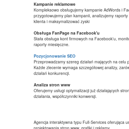
Kampanie reklamowe
Kompleksowo obsługujemy kampanie AdWords i Face
przygotowujemy plan kampanii, analizujemy raporty 
klienta i maksymalizować zyski
Obsługa FanPage na Facebook'u
Stała obsługa kont firmowych na Facebook'u, monitor
raporty miesięczne.
Pozycjonowanie SEO
Przeprowadzamy szereg działań mających na celu po
Każde zlecenie wymaga szczegółowej analizy, zaró
działań konkurencji.
Analiza stron www
Oferujemy usługi optymalizacji już działających st
działania, współczynniki konwersji.
Agencja interaktywna typu Full-Services oferująca u
projektowania stron www, grafiki i reklamy.