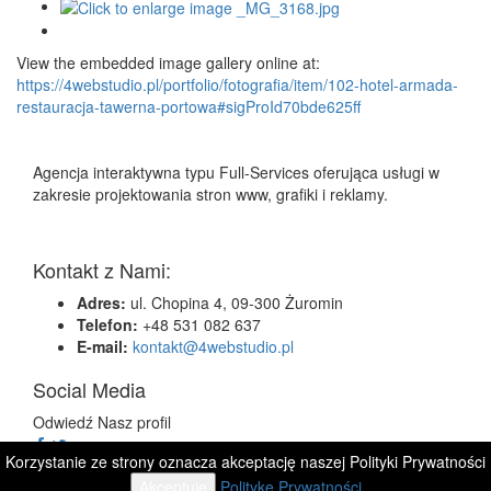
View the embedded image gallery online at:
https://4webstudio.pl/portfolio/fotografia/item/102-hotel-armada-
restauracja-tawerna-portowa#sigProId70bde625ff
Agencja interaktywna typu Full-Services oferująca usługi w
zakresie projektowania stron www, grafiki i reklamy.
Kontakt z Nami:
Adres:
ul. Chopina 4, 09-300 Żuromin
Telefon:
+48 531 082 637
E-mail:
kontakt@4webstudio.pl
Social Media
Odwiedź Nasz profil
Korzystanie ze strony oznacza akceptację naszej Polityki Prywatności
© Copyright 2014. Agencja Interaktywna 4webstudio |
Akceptuję
Politykę Prywatności
Wszelkie prawa zastrzeżone